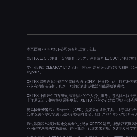
本页面由XBTFX旗下公司拥有和运营，包括：
XBTFX LLC，注册于安提瓜和巴布达，注册编号 ILLC001，注册地址 Hodges Ba
支付处理由 CLEARAY LTD 执行，该公司是根据塞浦路斯共和国《公司法》第 113
Cyprus。
XBTFX 是覆盖多种资产的差价合约（CFD）服务提供商，以杠
不享有消费者保护。此外，您的投资所获收益可能需缴纳税款。
XBTFX 不向居住在某些司法管辖区的个人提供服务，包括但不限于
非详尽无遗，并将根据需要更新。XBTFX 不主动针对欧盟/欧洲经济
高风险投资警示：
差价合约（CFD）是复杂的金融工具，由于其杠杆性
烈建议您不要投资您无法承受损失的资金。杠杆产品可能不适合所有
通过跟随和/或复制其他交易者的交易在 XBTFX 进行交易涉及高
不同的交易者的交易决策。过往业绩不代表未来表现。XBTFX 社交交易