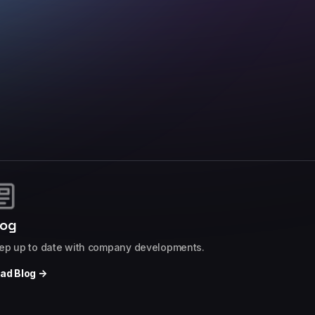
log
ep up to date with company developments.
ad Blog →