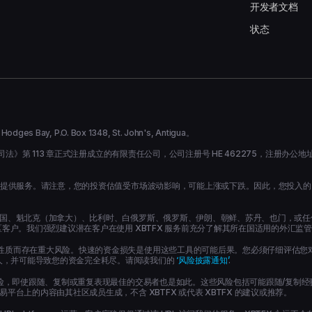
开发者文档
状态
y, P.O. Box 1348, St. John's, Antigua。
 章正式注册成立的有限责任公司，公司注册号 HE 462275，注册办公地址 Archiepiskopou Ma
杆方式提供服务。请注意，您的投资估值受市场波动影响，可能上涨或下跌。因此，您投入
美国、魁北克（加拿大）、比利时、白俄罗斯、俄罗斯、伊朗、朝鲜、苏丹、也门，或任何
区客户。我们强烈建议潜在客户在使用 XBTFX 服务前充分了解其所在国适用的外汇监
质而存在重大风险。快速的资金损失是使用这些工具的可能后果。您必须仔细评估您对 C
人，并可能导致您的资金完全耗尽。请阅读我们的
‘风险披露通知’
.
度风险，即使跟随、复制或重复表现最佳的交易者也是如此。这些风险包括可能跟随/复制
平台上的内容由其社区成员生成，不含 XBTFX 或代表 XBTFX 的建议或推荐。