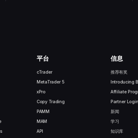
平台
信息
cTrader
推荐有奖
MetaTrader 5
Introducing 
xPro
Affiliate Pro
Copy Trading
Partner Logi
PAMM
新闻
e
MAM
学习
ns
API
知识库