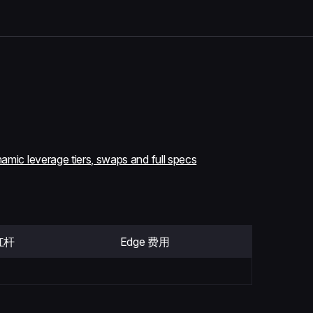
amic leverage tiers, swaps and full specs
杠杆
Edge 费用