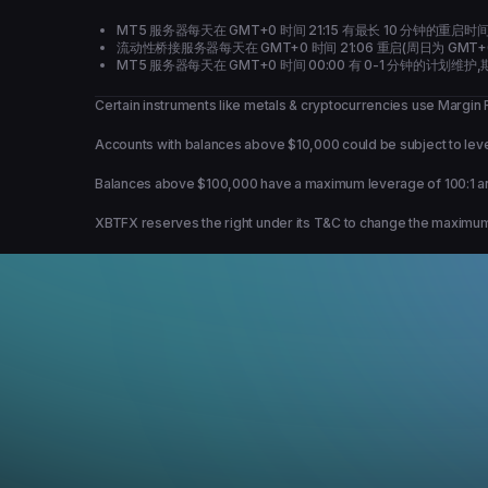
MT5 服务器每天在 GMT+0 时间 21:15 有最长 10 分钟的重启
流动性桥接服务器每天在 GMT+0 时间 21:06 重启(周日为 GMT+
MT5 服务器每天在 GMT+0 时间 00:00 有 0-1 分钟的计划
Certain instruments like metals & cryptocurrencies use Marg
Accounts with balances above $10,000 could be subject to leve
Balances above $100,000 have a maximum leverage of 100:1 and c
XBTFX reserves the right under its T&C to change the maximum