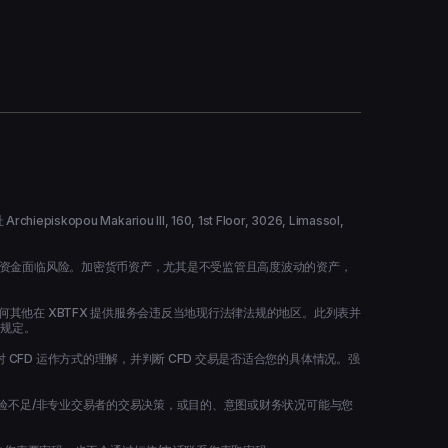
kariou ΙΙΙ, 160, 1st Floor, 3026, Limassol,
的资金面临风险。加密货币资产，尤其是不受监管且高度波动的资产，
其他在 XBTFX 提供服务会违反当地现行法律法规的地区。此列表并
管规定。
FD 运作方式的理解，并判断 CFD 交易是否适合您的具体情况。强
经验不足/非专业交易者的交易决策，或目的、意图或财务状况可能与您