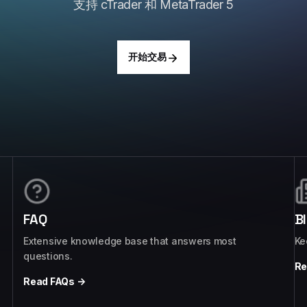
支持 cTrader 和 MetaTrader 5
开始交易
FAQ
B
Extensive knowledge base that answers most
Ke
questions.
Re
Read FAQs →