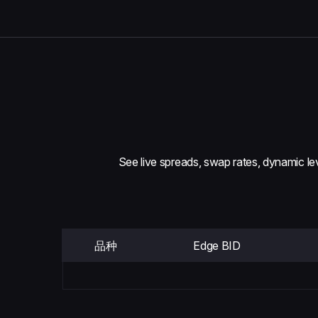
See live spreads, swap rates, dynamic lev
品种
Edge BID