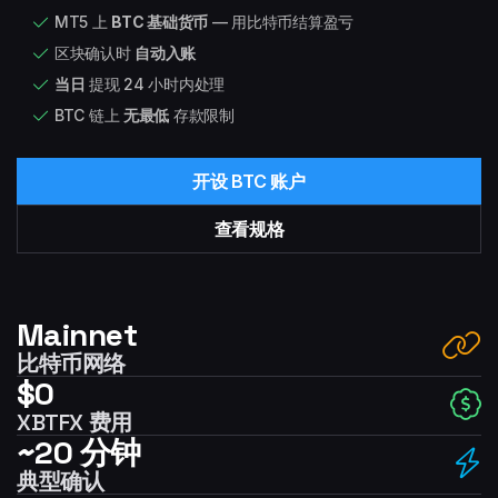
MT5 上
BTC 基础货币
— 用比特币结算盈亏
区块确认时
自动入账
当日
提现 24 小时内处理
BTC 链上
无最低
存款限制
开设 BTC 账户
查看规格
Mainnet
比特币网络
$0
XBTFX 费用
~20 分钟
典型确认