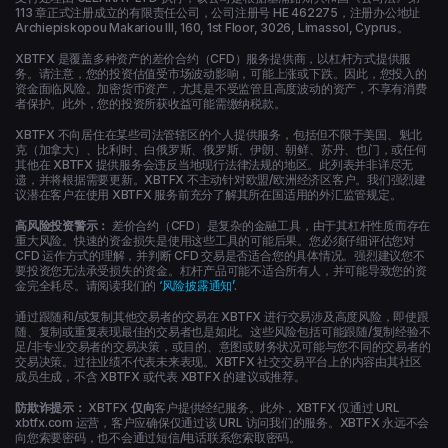
113 章正式注册成立的有限责任公司，公司注册号 HE 462275，注册办公地址
Archiepiskopou Makariou ΙΙΙ, 160, 1st Floor, 3026, Limassol, Cyprus。
XBTFX 是覆盖多种资产的差价合约（CFD）服务提供商，以杠杆方式提供服
务。请注意，您的投资估值受市场波动影响，可能上涨或下跌。因此，您投入的
资金面临风险。加密货币资产，尤其是不受监管且高度波动的资产，不享有消费
者保护。此外，您的投资所获收益可能需缴纳税款。
XBTFX 不向居住在某些司法管辖区的个人提供服务，包括但不限于美国、魁北
克（加拿大）、比利时、白俄罗斯、俄罗斯、伊朗、朝鲜、苏丹、也门，或任何
其他在 XBTFX 提供服务会违反当地现行法律法规的地区。此列表并非详尽无
遗，并将根据需要更新。XBTFX 不主动针对欧盟/欧洲经济区客户。我们强烈建
议潜在客户在使用 XBTFX 服务前充分了解其所在国适用的外汇监管规定。
高风险投资警示：
差价合约（CFD）是复杂的金融工具，由于其杠杆性质而存在
重大风险。快速的资金损失是使用这些工具的可能后果。您必须仔细评估您对
CFD 运作方式的理解，并判断 CFD 交易是否适合您的具体情况。强烈建议您不
要投资您无法承受损失的资金。杠杆产品可能不适合所有人，并可能导致您的资
金完全耗尽。请阅读我们的
‘风险披露通知’
.
通过跟随和/或复制其他交易者的交易在 XBTFX 进行交易涉及高度风险，即使跟
随、复制或重复表现最佳的交易者也是如此。这些风险包括可能跟随/复制经验不
足/非专业交易者的交易决策，或目的、意图或财务状况可能与您不同的交易者的
交易决策。过往业绩不代表未来表现。XBTFX 社交交易平台上的内容由其社区
成员生成，不含 XBTFX 或代表 XBTFX 的建议或推荐。
防欺诈提示：
XBTFX
仅向
客户提供经纪服务。此外，XBTFX 仅通过 URL
xbtfx.com 运营，客户应确保仅通过该 URL 访问我们的服务。XBTFX 永远不会
向您索要密码，也不会通过短信/电话联系您索取密码。