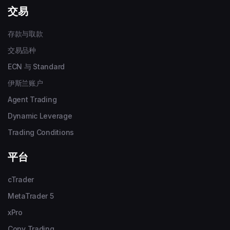
交易
存款与取款
交易品种
ECN 与 Standard
伊斯兰账户
Agent Trading
Dynamic Leverage
Trading Conditions
平台
cTrader
MetaTrader 5
xPro
Copy Trading