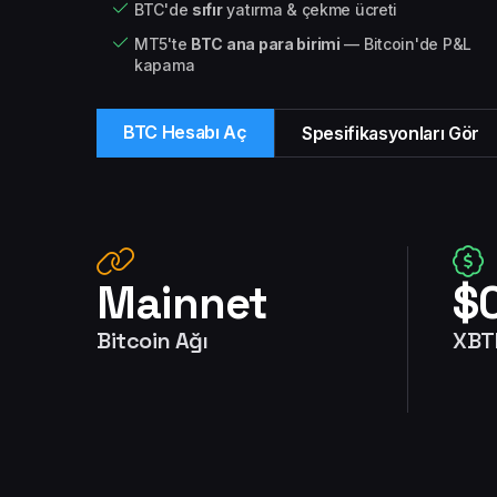
BTC'de
sıfır
yatırma & çekme ücreti
MT5'te
BTC ana para birimi
— Bitcoin'de P&L
kapama
BTC Hesabı Aç
Spesifikasyonları Gör
Mainnet
$
Bitcoin Ağı
XBTF