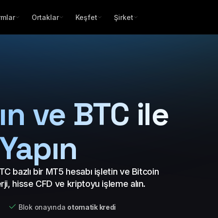
rmlar
Ortaklar
Keşfet
Şirket
ın ve BTC ile
 Yapın
TC bazlı bir MT5 hesabı işletin ve Bitcoin
ji, hisse CFD ve kriptoyu işleme alın.
Blok onayında
otomatik kredi