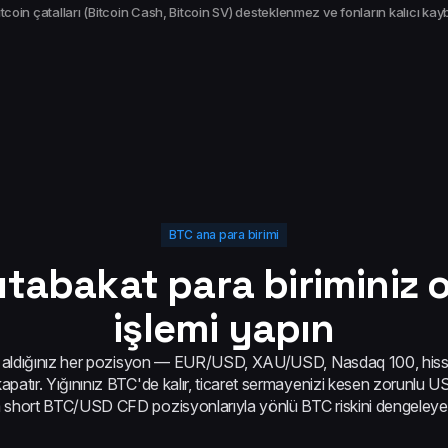
tcoin çatalları (Bitcoin Cash, Bitcoin SV) desteklenmez ve fonların kalıcı kaybı
BTC ana para birimi
utabakat para biriminiz 
işlemi yapın
e aldığınız her pozisyon — EUR/USD, XAU/USD, Nasdaq 100, hisse 
kapatır. Yığınınız BTC'de kalır, ticaret sermayenizi kesen zorunlu 
 short BTC/USD CFD pozisyonlarıyla yönlü BTC riskini dengeleyebil