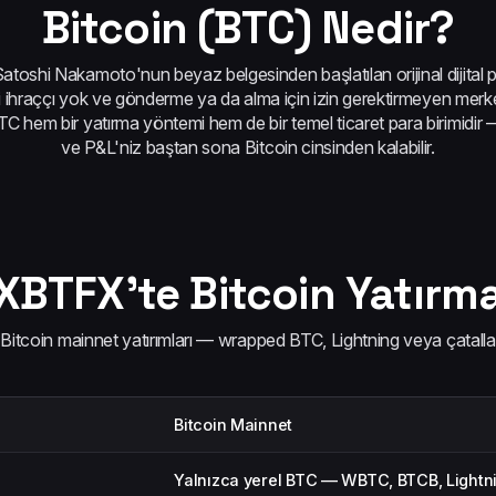
Bitcoin (BTC) Nedir?
toshi Nakamoto'nun beyaz belgesinden başlatılan orijinal dijital par
ezi ihraççı yok ve gönderme ya da alma için izin gerektirmeyen merke
TC hem bir yatırma yöntemi hem de bir temel ticaret para birimidir 
ve P&L'niz baştan sona Bitcoin cinsinden kalabilir.
XBTFX'te Bitcoin Yatırm
 Bitcoin mainnet yatırımları — wrapped BTC, Lightning veya çatalla
Bitcoin Mainnet
Yalnızca yerel BTC — WBTC, BTCB, Lightn