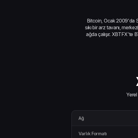
Bitcoin, Ocak 2009'da Sa
sıkı bir arz tavanı, merk
ağda çalışır. XBTFX'te B
Yerel
Ağ
Varlık Formatı