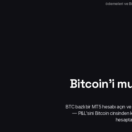
ödemeleri ve Bi
Bitcoin'i m
BTC bazlı bir MT5 hesabı açın v
— P&L'sini Bitcoin cinsinden 
hesapta