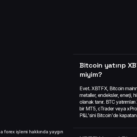
Bitcoin yatırıp XB
miyim?
Evet. XBTFX, Bitcoin mainne
metaller, endeksler, enerji,
olanak tanır. BTC yatırımlar
bir MT5, cTrader veya xPro 
P&L'sini Bitcoin'de kapatan
la forex işlemi hakkında yaygın