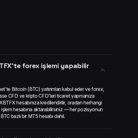
TFX'te forex işlemi yapabilir
t'te Bitcoin (BTC) yatırımları kabul eder ve forex,
 hisse CFD ve kripto CFD'leri ticaret yapmanıza
ı XBTFX hesabınıza kredilendirilir, oradan herhangi
işlem hesabına aktarabilirsiniz — her pozisyonun
 BTC bazlı bir MT5 hesabı dahil.