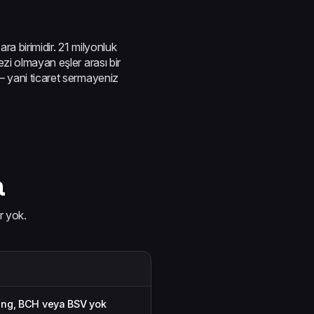
a birimidir. 21 milyonluk
zi olmayan eşler arası bir
— yani ticaret sermayeniz
a
r yok.
ing, BCH veya BSV yok