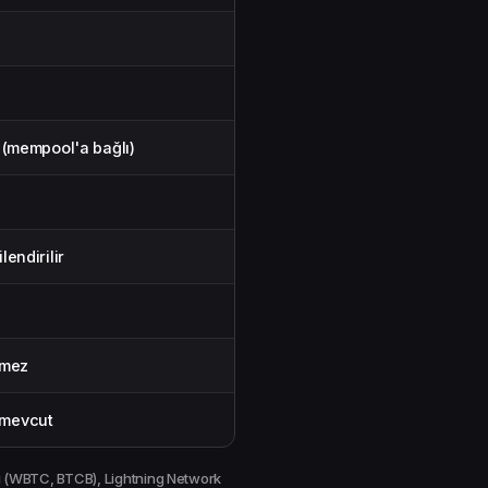
 (mempool'a bağlı)
endirilir
emez
 mevcut
ı (WBTC, BTCB), Lightning Network