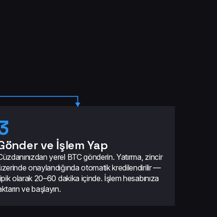
3
Gönder ve İşlem Yap
Cüzdanınızdan yerel BTC gönderin. Yatırma, zincir
üzerinde onaylandığında otomatik kredilendirilir —
tipik olarak 20–60 dakika içinde. İşlem hesabınıza
aktarın ve başlayın.