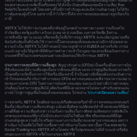
ให้บริการแบบมีเลเวอเรจ โปรดทราบว่ามูลค่าการลงทุนของคุณขึ้นอยู่กับความผันผวน
ของตลาดและอาจเพิ่มขึ้นหรือลดลงได้ ดังนั้น เงินทุนที่คุณลงทุนมีความเสี่ยง สินท
รัพย์คริปโตเคอร์เรนซี โดยเฉพาะที่ไม่มีการกำกับดูแลและมีความผันผวนสูง ไม่ได้รับ
การคุ้มครองผู้บริโภค นอกจากนี้ กำไรใดๆ ที่ได้จากการลงทุนของคุณอาจถูกเรียกเก็บ
ภาษี
XBTFX ไม่ให้บริการแก่บุคคลที่อาศัยอยู่ในเขตอำนาจศาลบางแห่ง รวมถึงแต่ไม่
จำกัดเพียง สหรัฐอเมริกา ควิเบก (แคนาดา) เบลเยียม เบลารุส รัสเซีย อิหร่าน
เกาหลีเหนือ ซูดาน เยเมน หรือเขตอื่นใดที่บริการของ XBTFX จะละเมิดกฎหมายหรือ
ข้อบังคับท้องถิ่นที่บังคับใช้ รายการนี้ไม่ครอบคลุมทั้งหมดและอาจมีการอัปเดตตาม
ความจำเป็น XBTFX ไม่ได้กำหนดเป้าหมายลูกค้าจาก EU/EEA อย่างจริงจัง เราขอ
แนะนำอย่างยิ่งให้ลูกค้าที่มีศักยภาพทำความเข้าใจกฎหมายแลกเปลี่ยนเงินตราต่าง
ประเทศที่ใช้ในประเทศของตนอย่างละเอียดก่อนใช้บริการของ XBTFX
ประกาศการลงทุนที่มีความเสี่ยงสูง:
สัญญาส่วนต่าง (CFDs) เป็นเครื่องมือทางการเงิน
ที่ซับซ้อนและมีความเสี่ยงสูงเนื่องจากลักษณะที่มีเลเวอเรจ การสูญเสียเงินอย่างรวดเร็ว
เป็นผลที่อาจเกิดขึ้นจากการใช้เครื่องมือเหล่านี้ จำเป็นอย่างยิ่งที่คุณต้องประเมินความ
เข้าใจของคุณเกี่ยวกับการทำงานของ CFDs อย่างรอบคอบและพิจารณาความเหมาะ
สมของการเทรด CFD ในสถานการณ์เฉพาะของคุณ ขอแนะนำอย่างยิ่งว่าอย่าลงทุน
เงินที่คุณไม่สามารถสูญเสียได้ ผลิตภัณฑ์ที่มีเลเวอเรจอาจไม่เหมาะสำหรับทุกคนและ
อาจนำไปสู่การสูญเสียเงินทุนทั้งหมดของคุณ โปรดอ่าน
‘ประกาศเปิดเผยความเสี่ยง’
.
การเทรดกับ XBTFX โดยติดตามและ/หรือคัดลอกหรือทำซ้ำการเทรดของเทรดเดอร์
อื่นเกี่ยวข้องกับความเสี่ยงระดับสูง แม้แต่เมื่อติดตาม/คัดลอก/ทำซ้ำเทรดเดอร์ที่มีผล
งานดีที่สุด ความเสี่ยงดังกล่าวรวมถึงความเสี่ยงในการติดตาม/คัดลอกการตัดสินใจ
เทรดของเทรดเดอร์ที่อาจไม่มีประสบการณ์/ไม่ใช่มืออาชีพ หรือเทรดเดอร์ที่มีจุด
ประสงค์สูงสุด ความตั้งใจ หรือสถานะทางการเงินที่อาจแตกต่างจากของคุณ ผลการ
ดำเนินงานในอดีตไม่ใช่ตัวบ่งชี้ผลการดำเนินงานในอนาคต เนื้อหาในแพลตฟอร์ม
Social Trading ของ XBTFX สร้างโดยสมาชิกในชุมชนและไม่มีคำแนะนำหรือข้อ
เสนอแนะจาก XBTFX หรือในนามของ XBTFX