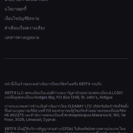
นโยบายคุกกี้
เงื่อนไขบัญชีอิสลาม
คำเตือนเรื่องความเสี่ยง
เอกสารทางกฎหมาย
หน้านี้เป็นเจ้าของและดำเนินการโดยบริษัทในเครือ XBTFX รวมถึง:
XBTFX LLC จดทะเบียนในแอนทีกาและบาร์บูดาด้วยหมายเลขทะเบียน ILLC001
และที่อยู่จดทะเบียน Hodges Bay, P.O. Box 1348, St. John's, Antigua
การประมวลผลการชำระเงินดำเนินการโดย CLEARAY LTD บริษัทรับผิดจำกัดที่จัดตั้ง
ขึ้นตามกฎหมายบริษัท บทที่ 113 ของสาธารณรัฐไซปรัส ด้วยหมายเลขทะเบียนบริษัท
HE 462275 และสำนักงานจดทะเบียนที่ Archiepiskopou Makariou ΙΙΙ, 160, 1st
Floor, 3026, Limassol, Cyprus
XBTFX เป็นผู้ให้บริการสัญญาส่วนต่าง (CFDs) ในสินทรัพย์หลากหลายประเภท โดย