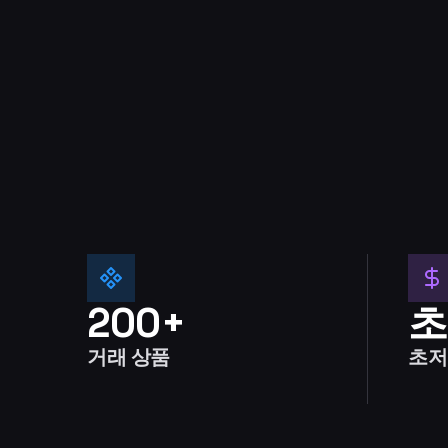
200+
초
거래 상품
초저