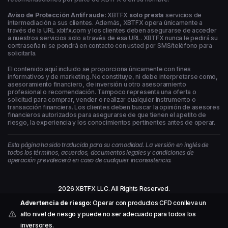
Aviso de Protección Antifraude:
XBTFX
solo presta
servicios de
intermediación a sus clientes. Además, XBTFX opera únicamente a
través de la URL xbtfx.com y los clientes deben asegurarse de acceder
a nuestros servicios solo a través de esa URL. XBTFX nunca le pedirá su
contraseña ni se pondrá en contacto con usted por SMS/teléfono para
solicitarla.
El contenido aquí incluido se proporciona únicamente con fines
informativos y de marketing. No constituye, ni debe interpretarse como,
asesoramiento financiero, de inversión u otro asesoramiento
profesional o recomendación. Tampoco representa una oferta o
solicitud para comprar, vender o realizar cualquier instrumento o
transacción financiera. Los clientes deben buscar la opinión de asesores
financieros autorizados para asegurarse de que tienen el apetito de
riesgo, la experiencia y los conocimientos pertinentes antes de operar.
Esta página ha sido traducida para su comodidad. La versión en inglés de
todos los términos, acuerdos, documentos legales y condiciones de
operación prevalecerá en caso de cualquier inconsistencia.
2026 XBTFX LLC. All Rights Reserved.
Advertencia de riesgo:
Operar con productos CFD conlleva un
alto nivel de riesgo y puede no ser adecuado para todos los
inversores.