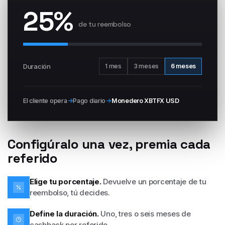
25%
de tu reembolso
Duración
1 mes
3 meses
6 meses
El cliente opera
→
Pago diario
→
Monedero XBTFX USD
Configúralo una vez, premia cada
referido
Elige tu porcentaje.
Devuelve un porcentaje de tu
reembolso, tú decides.
Define la duración.
Uno, tres o seis meses de
cashback por referido.