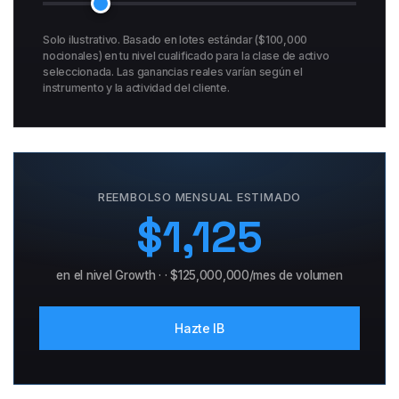
Solo ilustrativo. Basado en lotes estándar ($100,000
nocionales) en tu nivel cualificado para la clase de activo
seleccionada. Las ganancias reales varían según el
instrumento y la actividad del cliente.
REEMBOLSO MENSUAL ESTIMADO
$1,125
en el nivel
Growth
· ·
$125,000,000
/mes de volumen
Hazte IB