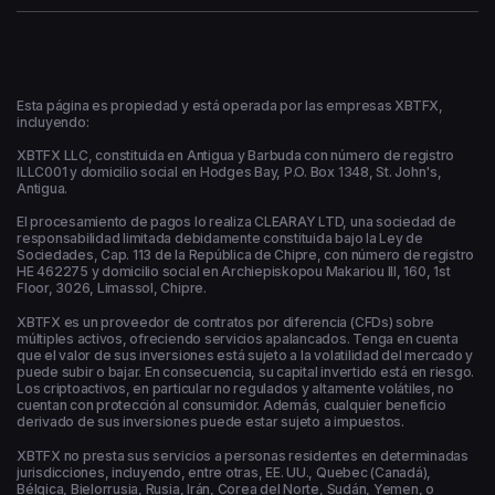
Esta página es propiedad y está operada por las empresas XBTFX,
incluyendo:
XBTFX LLC, constituida en Antigua y Barbuda con número de registro
ILLC001 y domicilio social en Hodges Bay, P.O. Box 1348, St. John's,
Antigua.
El procesamiento de pagos lo realiza CLEARAY LTD, una sociedad de
responsabilidad limitada debidamente constituida bajo la Ley de
Sociedades, Cap. 113 de la República de Chipre, con número de registro
HE 462275 y domicilio social en Archiepiskopou Makariou ΙΙΙ, 160, 1st
Floor, 3026, Limassol, Chipre.
XBTFX es un proveedor de contratos por diferencia (CFDs) sobre
múltiples activos, ofreciendo servicios apalancados. Tenga en cuenta
que el valor de sus inversiones está sujeto a la volatilidad del mercado y
puede subir o bajar. En consecuencia, su capital invertido está en riesgo.
Los criptoactivos, en particular no regulados y altamente volátiles, no
cuentan con protección al consumidor. Además, cualquier beneficio
derivado de sus inversiones puede estar sujeto a impuestos.
XBTFX no presta sus servicios a personas residentes en determinadas
jurisdicciones, incluyendo, entre otras, EE. UU., Quebec (Canadá),
Bélgica, Bielorrusia, Rusia, Irán, Corea del Norte, Sudán, Yemen, o