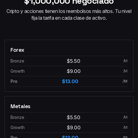
$1,000,000 negociado
Cripto y acciones tienen los reembolsos más altos. Tu nivel
fija la tarifa en cada clase de activo.
Forex
$5.50
/M
$9.00
/M
$13.00
/M
Metales
$5.50
/M
$9.00
/M
$13.00
/M