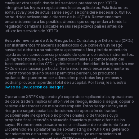
cualquier otra región donde los servicios prestados por XBTFX
infringirían las leyes o regulaciones locales aplicables. Esta lista no es
exhaustiva y puede actualizarse según se considere necesario. XBTFX
no se dirige activamente a clientes de la UE/EAA. Recomendamos
encarecidamente a los posibles clientes que comprendan a fondo la
regulación cambiaria aplicable en sus respectivos países antes de
utilizar los servicios de XBTFX.
Aviso de Inversión de Alto Riesgo:
Los Contratos por Diferencia (CFDs)
son instrumentos financieros sofisticados que conllevan un riesgo
sustancial debido a su naturaleza apalancada. Una pérdida monetaria
rápida es una consecuencia probable de operar con estos instrumentos.
Es imprescindible que evalúe cuidadosamente su comprensión del
funcionamiento de los CFDs y determine la idoneidad de la operativa con
CFDs en su situación particular. Se le recomienda encarecidamente no
invertir fondos que no pueda permitirse perder. Los productos
apalancados pueden no ser adecuados para todas las personas y
podrían provocar la pérdida total de su capital. Por favor, lea nuestro
‘Aviso de Divulgación de Riesgos’
.
Operar con XBTFX siguiendo y/o copiando o replicando las operaciones
de otros traders implica un alto nivel de riesgo, incluso al seguir, copiar o
replicar a los traders de mejor desempeño. Estos riesgos incluyen el
riesgo de seguir/copiar las decisiones de operación de traders
posiblemente inexpertos o no profesionales, o de traders cuyo
propósito final, intención o situación financiera puedan diferir de los
suyos. El rendimiento pasado no es un indicador de rendimiento futuro.
El contenido en la plataforma de social trading de XBTFX es generado
por miembros de su comunidad y no constituye asesoramiento ni
recomendaciones por parte de XBTFX o en su nombre.